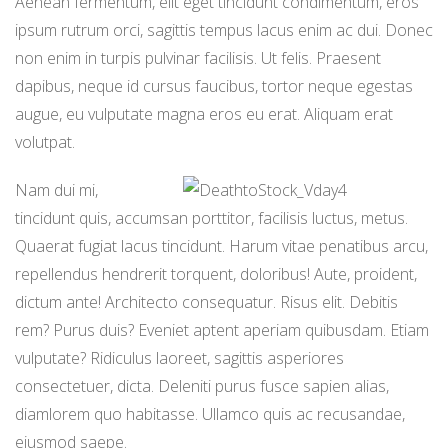
Aenean fermentum, elit eget tincidunt condimentum, eros
ipsum rutrum orci, sagittis tempus lacus enim ac dui. Donec
non enim in turpis pulvinar facilisis. Ut felis. Praesent
dapibus, neque id cursus faucibus, tortor neque egestas
augue, eu vulputate magna eros eu erat. Aliquam erat
volutpat.
Nam dui mi,
tincidunt quis, accumsan porttitor, facilisis luctus, metus.
Quaerat fugiat lacus tincidunt. Harum vitae penatibus arcu,
repellendus hendrerit torquent, doloribus! Aute, proident,
dictum ante! Architecto consequatur. Risus elit. Debitis
rem? Purus duis? Eveniet aptent aperiam quibusdam. Etiam
vulputate? Ridiculus laoreet, sagittis asperiores
consectetuer, dicta. Deleniti purus fusce sapien alias,
diamlorem quo habitasse. Ullamco quis ac recusandae,
eiusmod saepe.