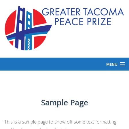
MENU
ABOUT US
GET INVOLVED
LAUREATES
Sample Page
NEWS
This is a sample page to show off some text formatting
DONATE