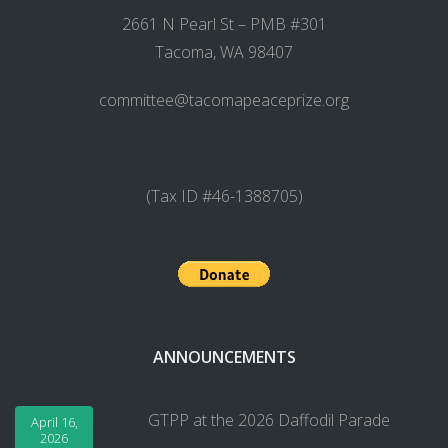
2661 N Pearl St – PMB #301
Tacoma, WA 98407
committee@tacomapeaceprize.org
(Tax ID #46-1388705)
ANNOUNCEMENTS
GTPP at the 2026 Daffodil Parade
April 16,
2026