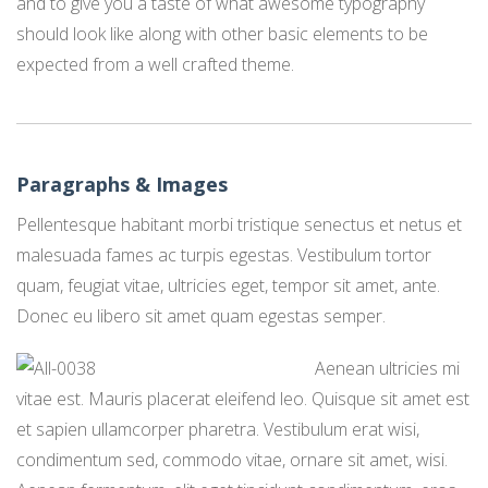
and to give you a taste of what awesome typography
should look like along with other basic elements to be
PEACE IN ACTION
expected from a well crafted theme.
Paragraphs & Images
Pellentesque habitant morbi tristique senectus et netus et
malesuada fames ac turpis egestas. Vestibulum tortor
quam, feugiat vitae, ultricies eget, tempor sit amet, ante.
Donec eu libero sit amet quam egestas semper.
Aenean ultricies mi
vitae est. Mauris placerat eleifend leo. Quisque sit amet est
et sapien ullamcorper pharetra. Vestibulum erat wisi,
condimentum sed, commodo vitae, ornare sit amet, wisi.